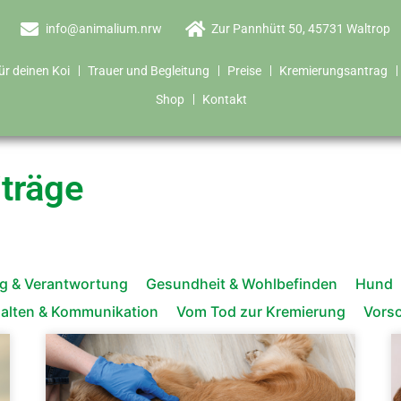
info@animalium.nrw
Zur Pannhütt 50, 45731 Waltrop
ür deinen Koi
Trauer und Begleitung
Preise
Kremierungsantrag
Shop
Kontakt
träge
g & Verantwortung
Gesundheit & Wohlbefinden
Hund
alten & Kommunikation
Vom Tod zur Kremierung
Vors