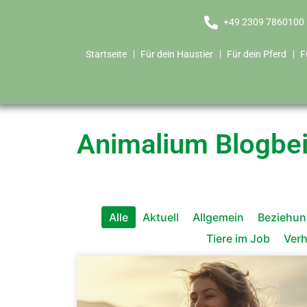
+49 2309 7860100
Startseite
Für dein Haustier
Für dein Pferd
F
Animalium Blogbei
Alle
Aktuell
Allgemein
Beziehun
Tiere im Job
Verh