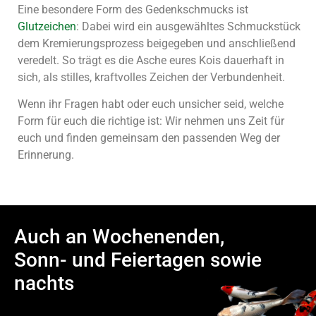
Eine besondere Form des Gedenkschmucks ist
Glutzeichen
: Dabei wird ein ausgewähltes Schmuckstück
dem Kremierungsprozess beigegeben und anschließend
veredelt. So trägt es die Asche eures Kois dauerhaft in
sich, als stilles, kraftvolles Zeichen der Verbundenheit.
Wenn ihr Fragen habt oder euch unsicher seid, welche
Form für euch die richtige ist: Wir nehmen uns Zeit für
euch und finden gemeinsam den passenden Weg der
Erinnerung.
Auch an Wochenenden,
Sonn- und Feiertagen sowie
nachts