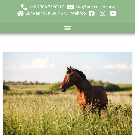
+49 2309 7860100
info@animalium.nrw
Zur Pannhütt 50, 45731 Waltrop