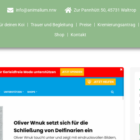
info@animalium.nrw
Zur Pannhütt 50, 45731 Waltrop
ür deinen Koi
Trauer und Begleitung
Preise
Kremierungsantrag
Shop
Kontakt