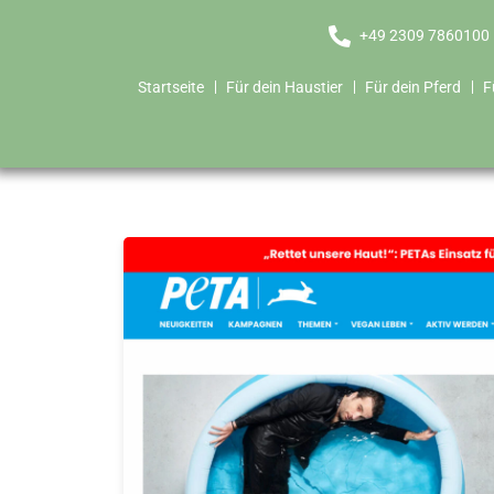
+49 2309 7860100
Startseite
Für dein Haustier
Für dein Pferd
F