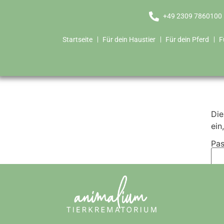
+49 2309 7860100
Startseite
Für dein Haustier
Für dein Pferd
F
Die
ein
Pas