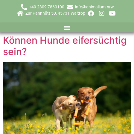
+49 2309 7860100
info@animalium.nrw
Zur Pannhütt 50, 45731 Waltrop
Können Hunde eifersüchtig
sein?